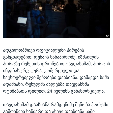
ᲡᲢᲣᲓᲘᲐ ᲕᲐᲨᲘᲜᲒᲢᲝᲜᲘ
ᲔᲙᲝᲜᲝᲛᲘᲙᲐ
Learning English
ᲯᲐᲜᲛᲠᲗᲔᲚᲝᲑᲐ
ᲗᲕᲐᲚᲘ ᲒᲕᲐᲓᲔᲕᲜᲔᲗ
ᲛᲔᲪᲜᲘᲔᲠᲔᲑᲐ
ᲘᲜᲢᲔᲠᲕᲘᲣ
ᲙᲣᲚᲢᲣᲠᲐ
ენები
ადგილობრივი ოფიციალური პირების
ᲒᲐᲚᲘᲚᲔᲝ
განცხადებით, დუნაის სანაპიროზე, იზმაილის
ᲓᲔᲖᲘᲜᲤᲝᲠᲛᲐᲪᲘᲐ
პორტზე რუსეთის დრონებით ტავდასხმამ, პორტის
ინფრასტრუქტურა, კომერციული და
საცხოვრებელი შენობები დააზიანა. დაშავდა სამი
ადამიანი. რუსულმა ძალებმა თავდასხმა
ოტხშაბათს დილით, 24 ივლისს განახორციელა.
თავდასხმამ დააზიანა რამდენიმე შენობა პორტში,
გამოიწვია ხანძარი და ასევე დააზიანა სამი