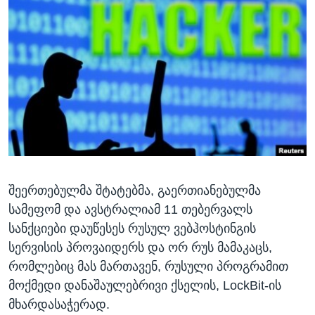
ᲡᲢᲣᲓᲘᲐ ᲕᲐᲨᲘᲜᲒᲢᲝᲜᲘ
ᲔᲙᲝᲜᲝᲛᲘᲙᲐ
Learning English
ᲯᲐᲜᲛᲠᲗᲔᲚᲝᲑᲐ
ᲗᲕᲐᲚᲘ ᲒᲕᲐᲓᲔᲕᲜᲔᲗ
ᲛᲔᲪᲜᲘᲔᲠᲔᲑᲐ
ᲘᲜᲢᲔᲠᲕᲘᲣ
ᲙᲣᲚᲢᲣᲠᲐ
ენები
ᲒᲐᲚᲘᲚᲔᲝ
ᲓᲔᲖᲘᲜᲤᲝᲠᲛᲐᲪᲘᲐ
შეერთებულმა შტატებმა, გაერთიანებულმა
სამეფომ და ავსტრალიამ 11 თებერვალს
სანქციები დაუწესეს რუსულ ვებჰოსტინგის
სერვისის პროვაიდერს და ორ რუს მამაკაცს,
რომლებიც მას მართავენ, რუსული პროგრამით
მოქმედი დანაშაულებრივი ქსელის, LockBit-ის
მხარდასაჭერად.