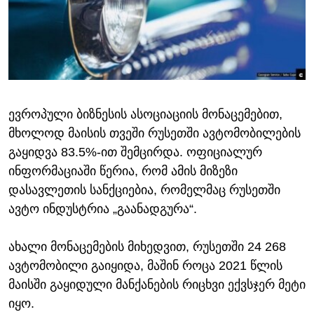
ᲡᲢᲣᲓᲘᲐ ᲕᲐᲨᲘᲜᲒᲢᲝᲜᲘ
ᲔᲙᲝᲜᲝᲛᲘᲙᲐ
Learning English
ᲯᲐᲜᲛᲠᲗᲔᲚᲝᲑᲐ
ᲗᲕᲐᲚᲘ ᲒᲕᲐᲓᲔᲕᲜᲔᲗ
ᲛᲔᲪᲜᲘᲔᲠᲔᲑᲐ
ᲘᲜᲢᲔᲠᲕᲘᲣ
ევროპული ბიზნესის ასოციაციის მონაცემებით,
ᲙᲣᲚᲢᲣᲠᲐ
ენები
მხოლოდ მაისის თვეში რუსეთში ავტომობილების
ᲒᲐᲚᲘᲚᲔᲝ
გაყიდვა 83.5%-ით შემცირდა. ოფიციალურ
ᲓᲔᲖᲘᲜᲤᲝᲠᲛᲐᲪᲘᲐ
ინფორმაციაში წერია, რომ ამის მიზეზი
დასავლეთის სანქციებია, რომელმაც რუსეთში
ავტო ინდუსტრია „გაანადგურა“.
ახალი მონაცემების მიხედვით, რუსეთში 24 268
ავტომობილი გაიყიდა, მაშინ როცა 2021 წლის
მაისში გაყიდული მანქანების რიცხვი ექვსჯერ მეტი
იყო.