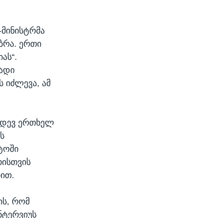
-მინისტრმა
ბრა. ერთი
ას“.
გადი
 იძლევა, ამ
კიდევ ერთხელ
ს
ტოში
თისთვის
ით.
ის, რომ
ნტერვიუს