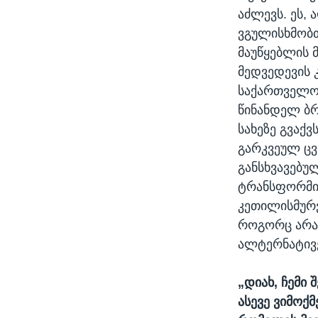
აძლევს. ეს,
ვგულისხმობთ
მაუწყებლის 
მედვედევის 
საქართველოზ
წინანდელ ბრ
სახეზე გვაქ
გარკვეულ ცვ
განსხვავებუ
ტრანსფორმირ
კეთილისმურვ
როგორც არა 
ალტერნატივე
„დიახ, ჩემი
ასევე ვიმოქმ