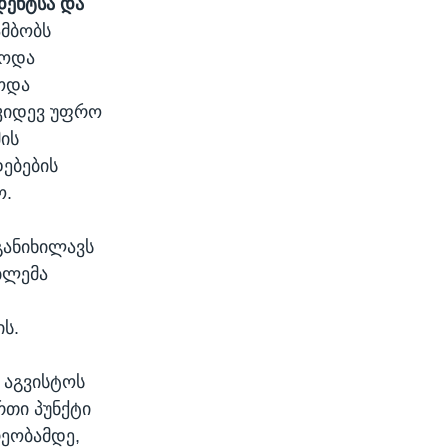
დენტსა და
 ამბობს
ბოდა
ბოდა
 კიდევ უფრო
მის
ებების
ო.
განიხილავს
ბლემა
ს.
2 აგვისტოს
რთი პუნქტი
ეობამდე,