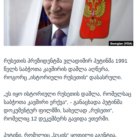
ᲡᲢᲣᲓᲘᲐ ᲕᲐᲨᲘᲜᲒᲢᲝᲜᲘ
ᲔᲙᲝᲜᲝᲛᲘᲙᲐ
Learning English
ᲯᲐᲜᲛᲠᲗᲔᲚᲝᲑᲐ
ᲗᲕᲐᲚᲘ ᲒᲕᲐᲓᲔᲕᲜᲔᲗ
ᲛᲔᲪᲜᲘᲔᲠᲔᲑᲐ
ᲘᲜᲢᲔᲠᲕᲘᲣ
ᲙᲣᲚᲢᲣᲠᲐ
ენები
რუსეთის პრეზიდენტმა ვლადიმირ პუტინმა 1991
ᲒᲐᲚᲘᲚᲔᲝ
წელს საბჭოთა კავშირის დაშლა აღწერა,
ᲓᲔᲖᲘᲜᲤᲝᲠᲛᲐᲪᲘᲐ
როგორც „ისტორიული რუსეთის“ დასასრული.
„ეს იყო ისტორიული რუსეთის დაშლა, რომელსაც
საბჭოთა კავშირი ერქვა“, - განაცხადა პუტინმა
დოკუმენტურ ფილმში, სახელად „რუსეთი“,
რომელიც 12 დეკემბერს გავიდა ეთერში.
პუტინი, რომელიც „სუკის“ ყოფილი აგენტია,