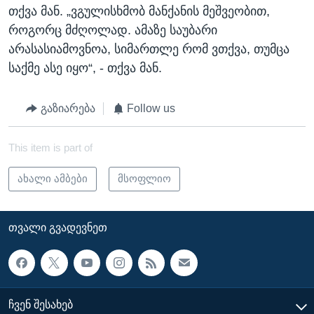
თქვა მან. „ვგულისხმობ მანქანის მეშვეობით,
როგორც მძღოლად. ამაზე საუბარი
არასასიამოვნოა, სიმართლე რომ ვთქვა, თუმცა
საქმე ასე იყო“, - თქვა მან.
გაზიარება
Follow us
This item is part of
ახალი ამბები
მსოფლიო
ᲗᲕᲐᲚᲘ ᲒᲕᲐᲓᲔᲕᲜᲔᲗ
ᲩᲕᲔᲜ ᲨᲔᲡᲐᲮᲔᲑ