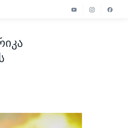
რიკა
ს