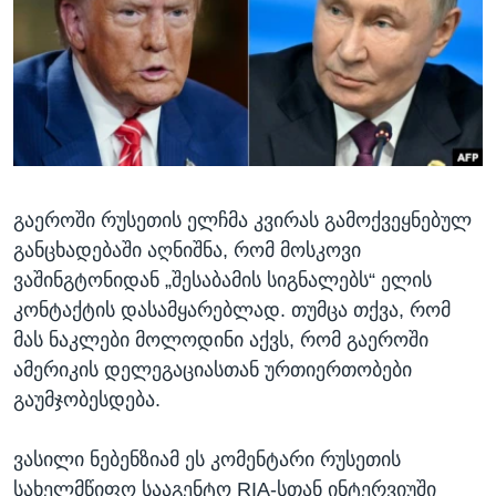
ᲡᲢᲣᲓᲘᲐ ᲕᲐᲨᲘᲜᲒᲢᲝᲜᲘ
ᲔᲙᲝᲜᲝᲛᲘᲙᲐ
Learning English
ᲯᲐᲜᲛᲠᲗᲔᲚᲝᲑᲐ
ᲗᲕᲐᲚᲘ ᲒᲕᲐᲓᲔᲕᲜᲔᲗ
ᲛᲔᲪᲜᲘᲔᲠᲔᲑᲐ
ᲘᲜᲢᲔᲠᲕᲘᲣ
ᲙᲣᲚᲢᲣᲠᲐ
ენები
გაეროში რუსეთის ელჩმა კვირას გამოქვეყნებულ
ᲒᲐᲚᲘᲚᲔᲝ
განცხადებაში აღნიშნა, რომ მოსკოვი
ᲓᲔᲖᲘᲜᲤᲝᲠᲛᲐᲪᲘᲐ
ვაშინგტონიდან „შესაბამის სიგნალებს“ ელის
კონტაქტის დასამყარებლად. თუმცა თქვა, რომ
მას ნაკლები მოლოდინი აქვს, რომ გაეროში
ამერიკის დელეგაციასთან ურთიერთობები
გაუმჯობესდება.
ვასილი ნებენზიამ ეს კომენტარი რუსეთის
სახელმწიფო სააგენტო RIA-სთან ინტერვიუში