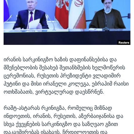
ᲡᲢᲣᲓᲘᲐ ᲕᲐᲨᲘᲜᲒᲢᲝᲜᲘ
ᲔᲙᲝᲜᲝᲛᲘᲙᲐ
Learning English
ᲯᲐᲜᲛᲠᲗᲔᲚᲝᲑᲐ
ᲗᲕᲐᲚᲘ ᲒᲕᲐᲓᲔᲕᲜᲔᲗ
ᲛᲔᲪᲜᲘᲔᲠᲔᲑᲐ
ᲘᲜᲢᲔᲠᲕᲘᲣ
ᲙᲣᲚᲢᲣᲠᲐ
ენები
ირანის სარკინიგზო ხაზის დაფინანსებისა და
ᲒᲐᲚᲘᲚᲔᲝ
მშენებლობის შესახებ შეთანხმების ხელმოწერის
ᲓᲔᲖᲘᲜᲤᲝᲠᲛᲐᲪᲘᲐ
ცერემონიას, რუსეთის პრეზიდენტი ვლადიმირ
პუტინი და მისი ირანელი კოლეგა, ებრაჰიმ რაისი
ოთხშაბათს, ვირტუალურად დაესწრნენ.
რაშტ-ასტარას რკინიგზა, რომელიც მიზნად
ინდოეთის, ირანის, რუსეთის, აზერბაიჯანისა და
სხვა ქვეყნების სარკინიგზო და საზღვაო გზით
დაკავშირებას ისახავს, ჩრდილოეთის და