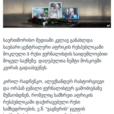
ᲡᲢᲣᲓᲘᲐ ᲕᲐᲨᲘᲜᲒᲢᲝᲜᲘ
ᲔᲙᲝᲜᲝᲛᲘᲙᲐ
Learning English
ᲯᲐᲜᲛᲠᲗᲔᲚᲝᲑᲐ
ᲗᲕᲐᲚᲘ ᲒᲕᲐᲓᲔᲕᲜᲔᲗ
ᲛᲔᲪᲜᲘᲔᲠᲔᲑᲐ
ᲘᲜᲢᲔᲠᲕᲘᲣ
საერთშორისო მედიაში კვლავ განახლდა
ᲙᲣᲚᲢᲣᲠᲐ
ენები
საუბარი ცენტრალური აფრიკის რესპუბლიკაში
ᲒᲐᲚᲘᲚᲔᲝ
მოკლული 3 რუსი ჟურნალისტის საიდუმლოებით
ᲓᲔᲖᲘᲜᲤᲝᲠᲛᲐᲪᲘᲐ
მოცულ საქმეზე. დაღუპულთა ნეშტი მოსკოვში
კვირას გადაასვენეს.
კირილ რადჩენკო, ალექსანდერ რასტორგიევი
და ორჰან ჯემალი ჟურნალისტურ გამოძიებაზე
მუშაობდნენ, რომელიც სამხრეთ აფრიკის
რესპუბლიკაში დაქირავებული რუსი
სამხედროების, ე.წ. "ვაგნერის" ჯგუფის