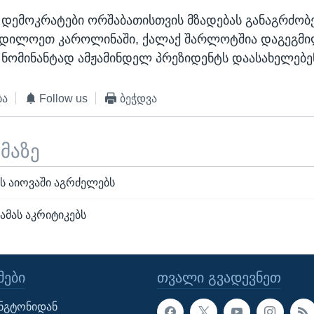
, დემოკრატები ორშაბათისთვის მზადებას განაგრძობე
დილოეთ კაროლინაში, ქალაქ შარლოტშია დაგეგმი
ნომინანტად ამჟამინდელ პრეზიდენტს დაასახელებე
ბა
Follow us
ბეჭდვა
ემაზე
ას აიოვაში აგრძელებს
ბამას აკრიტიკებს
ᲔᲑᲘ
ᲗᲕᲐᲚᲘ ᲒᲕᲐᲓᲔᲕᲜᲔᲗ
ინგტონიდან