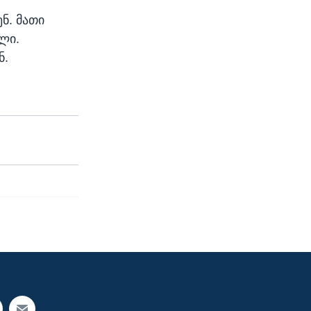
ნ. მათი
ლი.
ნ.