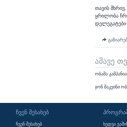
თავის მხრივ
ყრილობა ჩრ
დელეგატები 
გაზიარე
ამავე თ
ობამა კამპანი
ჯონ მაკეინი ო
ᲩᲕᲔᲜ ᲨᲔᲡᲐᲮᲔᲑ
ᲞᲠᲝᲒᲠᲐᲛ
Learning English
ჩვენ შესახებ
ხედვა ვაშ