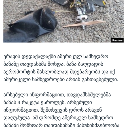
ᲡᲢᲣᲓᲘᲐ ᲕᲐᲨᲘᲜᲒᲢᲝᲜᲘ
ᲔᲙᲝᲜᲝᲛᲘᲙᲐ
Learning English
ᲯᲐᲜᲛᲠᲗᲔᲚᲝᲑᲐ
ᲗᲕᲐᲚᲘ ᲒᲕᲐᲓᲔᲕᲜᲔᲗ
ᲛᲔᲪᲜᲘᲔᲠᲔᲑᲐ
ᲘᲜᲢᲔᲠᲕᲘᲣ
ᲙᲣᲚᲢᲣᲠᲐ
ენები
ერაყის დედაქალაქში ამერიკულ სამხედრო
ᲒᲐᲚᲘᲚᲔᲝ
ბაზაზე თავდასხმა მოხდა. ბაზა ბაღდადის
ᲓᲔᲖᲘᲜᲤᲝᲠᲛᲐᲪᲘᲐ
აეროპორტის მახლობლად მდებარეობს და იქ
ამერიკელი სამხედროები არიან განთავსებული.
არსებული ინფორმაციით, თავდამსხმელებმა
ბაზას 4 რაკეტა ესროლეს. არსებული
ინფორმაციით, შემთხვევის დროს არავინ
დაღუპულა. ამ დრომდე ამერიკულ სამხედრო
ბაზაზე მომხდარ თავდასხმაზე პასუხისმგებლობა