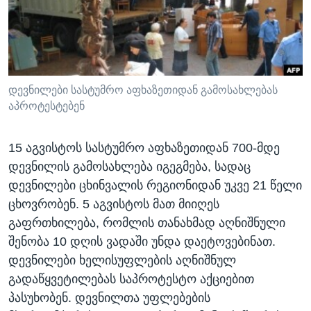
ᲡᲢᲣᲓᲘᲐ ᲕᲐᲨᲘᲜᲒᲢᲝᲜᲘ
ᲔᲙᲝᲜᲝᲛᲘᲙᲐ
Learning English
ᲯᲐᲜᲛᲠᲗᲔᲚᲝᲑᲐ
ᲗᲕᲐᲚᲘ ᲒᲕᲐᲓᲔᲕᲜᲔᲗ
ᲛᲔᲪᲜᲘᲔᲠᲔᲑᲐ
ᲘᲜᲢᲔᲠᲕᲘᲣ
დევნილები სასტუმრო აფხაზეთიდან გამოსახლებას
აპროტესტებენ
ᲙᲣᲚᲢᲣᲠᲐ
ენები
ᲒᲐᲚᲘᲚᲔᲝ
15 აგვისტოს სასტუმრო აფხაზეთიდან 700-მდე
ᲓᲔᲖᲘᲜᲤᲝᲠᲛᲐᲪᲘᲐ
დევნილის გამოსახლება იგეგმება, სადაც
დევნილები ცხინვალის რეგიონიდან უკვე 21 წელი
ცხოვრობენ. 5 აგვისტოს მათ მიიღეს
გაფრთხილება, რომლის თანახმად აღნიშნული
შენობა 10 დღის ვადაში უნდა დაეტოვებინათ.
დევნილები ხელისუფლების აღნიშნულ
გადაწყვეტილებას საპროტესტო აქციებით
პასუხობენ. დევნილთა უფლებების