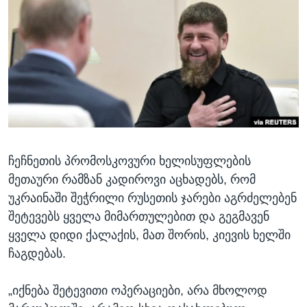
ᲡᲢᲣᲓᲘᲐ ᲕᲐᲨᲘᲜᲒᲢᲝᲜᲘ
ᲔᲙᲝᲜᲝᲛᲘᲙᲐ
Learning English
ᲯᲐᲜᲛᲠᲗᲔᲚᲝᲑᲐ
ᲗᲕᲐᲚᲘ ᲒᲕᲐᲓᲔᲕᲜᲔᲗ
ᲛᲔᲪᲜᲘᲔᲠᲔᲑᲐ
ᲘᲜᲢᲔᲠᲕᲘᲣ
ᲙᲣᲚᲢᲣᲠᲐ
ენები
ᲒᲐᲚᲘᲚᲔᲝ
ჩეჩნეთის პრომოსკოვური ხელისუფლების
ᲓᲔᲖᲘᲜᲤᲝᲠᲛᲐᲪᲘᲐ
მეთაური რამზან კადიროვი აცხადებს, რომ
უკრაინაში შეჭრილი რუსეთის ჯარები აგრძელებენ
შეტევებს ყველა მიმართულებით და გეგმავენ
ყველა დიდი ქალაქის, მათ შორის, კიევის ხელში
ჩაგდებას.
„იქნება შეტევითი ოპერაციები, არა მხოლოდ