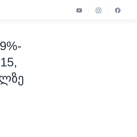
9%-
15,
ილზე