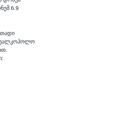
ემ 6.9
ითადი
ა უალკოჰოლო
ით.
ი: