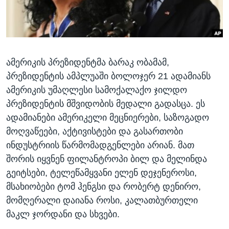
ᲡᲢᲣᲓᲘᲐ ᲕᲐᲨᲘᲜᲒᲢᲝᲜᲘ
ᲔᲙᲝᲜᲝᲛᲘᲙᲐ
Learning English
ᲯᲐᲜᲛᲠᲗᲔᲚᲝᲑᲐ
ᲗᲕᲐᲚᲘ ᲒᲕᲐᲓᲔᲕᲜᲔᲗ
ᲛᲔᲪᲜᲘᲔᲠᲔᲑᲐ
ამერიკის პრეზიდენტმა ბარაკ ობამამ,
ᲘᲜᲢᲔᲠᲕᲘᲣ
პრეზიდენტის ამპლუაში ბოლოჯერ 21 ადამიანს
ᲙᲣᲚᲢᲣᲠᲐ
ამერიკის უმაღლესი სამოქალაქო ჯილდო
ენები
ᲒᲐᲚᲘᲚᲔᲝ
პრეზიდენტის მშვიდობის მედალი გადასცა. ეს
ადამიანები ამერიკელი მეცნიერები, საზოგადო
ᲓᲔᲖᲘᲜᲤᲝᲠᲛᲐᲪᲘᲐ
მოღვაწეები, აქტივისტები და გასართობი
ინდუსტრიის წარმომადგენლები არიან. მათ
შორის იყვნენ ფილანტროპი ბილ და მელინდა
გეიტსები, ტელეწამყვანი ელენ დეჯენეროსი,
მსახიობები ტომ ჰენგსი და რობერტ დენირო,
მომღერალი დაიანა როსი, კალათბურთელი
მაკლ ჯორდანი და სხვები.