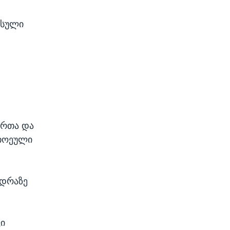
ესული
ართა და
ითოეული
ედრაზე
ვი