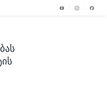
ბას
ტის