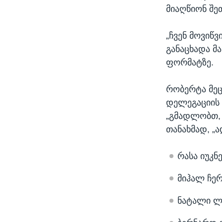
მიაღწიონ შეთ
„ჩვენ მოვიწ
განაცხადა მ
ფორმატზე.
რობერტა მე
დელეგაციის 
„გმადლობთ, 
თანახმად, „ა
რასა იუკნ
მიჰალ ჩერ
ნატალი ლუ