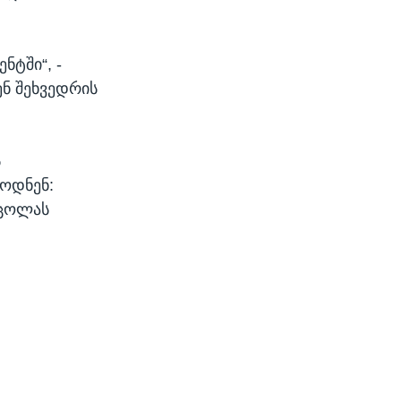
ნტში“, -
ენ შეხვედრის
ს
ბოდნენ:
ეცოლას