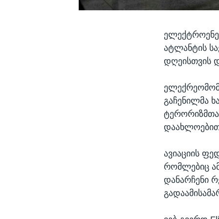
ელექტროენერ
ატლანტის სა
დღეისთვის დ
ელექრეომომა
გაჩენილმა ხ
ტერორიზმთან
დაახლოებით,
ავიაციის ფე
რომლებიც ამ
დანარჩენი რ
გადაამისამა