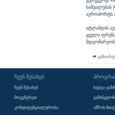
ვებ-გვერდ F
საშუალებას 
აეროპორტს ა
ატლანტის აე
ყველა ფრენა
მდგომარეობ
გაზიარე
ᲩᲕᲔᲜ ᲨᲔᲡᲐᲮᲔᲑ
ᲞᲠᲝᲒᲠᲐᲛ
Learning English
ჩვენ შესახებ
ხედვა ვაშ
ᲗᲕᲐᲚᲘ ᲒᲕᲐᲓᲔᲕᲜᲔᲗ
მოგვწერეთ
ვაშინგტონ
კონფიდენციალურობა
აშშ-ის მთ