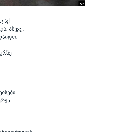
ალაქ
ა. ასევე,
ადაიდო.
გურზე
ისები,
რეს.