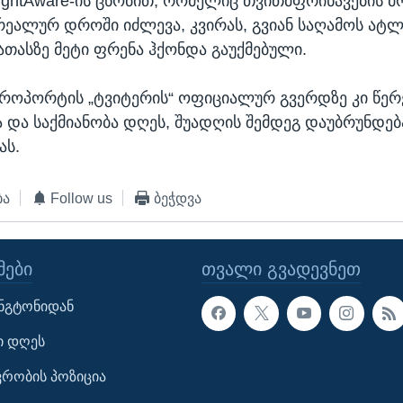
lightAware-ის ცნობით, რომელიც თვითმფრინავების 
რეალურ დროში იძლევა, კვირას, გვიან საღამოს ატლ
თასზე მეტი ფრენა ჰქონდა გაუქმებული.
როპორტის „ტვიტერის“ ოფიციალურ გვერდზე კი წერ
 და საქმიანობა დღეს, შუადღის შემდეგ დაუბრუნდე
ას.
ბა
Follow us
ბეჭდვა
ᲔᲑᲘ
ᲗᲕᲐᲚᲘ ᲒᲕᲐᲓᲔᲕᲜᲔᲗ
ინგტონიდან
ი დღეს
ავრობის პოზიცია