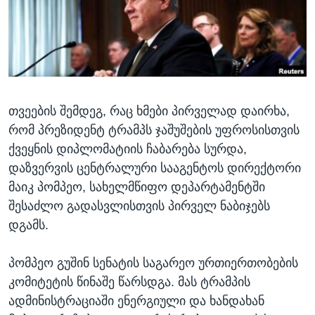
ᲡᲢᲣᲓᲘᲐ ᲕᲐᲨᲘᲜᲒᲢᲝᲜᲘ
ᲔᲙᲝᲜᲝᲛᲘᲙᲐ
Learning English
ᲯᲐᲜᲛᲠᲗᲔᲚᲝᲑᲐ
ᲗᲕᲐᲚᲘ ᲒᲕᲐᲓᲔᲕᲜᲔᲗ
ᲛᲔᲪᲜᲘᲔᲠᲔᲑᲐ
ᲘᲜᲢᲔᲠᲕᲘᲣ
თვეების შემდეგ, რაც ხმები პირველად დაირხა,
ᲙᲣᲚᲢᲣᲠᲐ
ენები
რომ პრეზიდენტ ტრამპს ჯაშუშების უფროსისთვის
ᲒᲐᲚᲘᲚᲔᲝ
ქვეყნის დიპლომატიის ჩაბარება სურდა,
ᲓᲔᲖᲘᲜᲤᲝᲠᲛᲐᲪᲘᲐ
დაზვერვის ცენტრალური სააგენტოს დირექტორი
მაიკ პომპეო, სახელმწიფო დეპარტამენტში
შესაძლო გადასვლისთვის პირველ ნაბიჯებს
დგამს.
პომპეო გუშინ სენატის საგარეო ურთიერთობების
კომიტეტის წინაშე წარსდგა. მას ტრამპის
ადმინისტრაციაში ენერგიული და ხანდახან