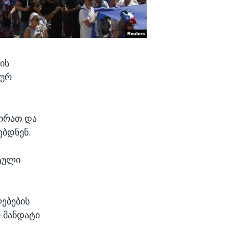
ის
ტურ
ჭირათ და
ებდნენ.
ტული
ებების
ი მანდატი