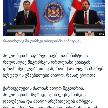
ᲡᲢᲣᲓᲘᲐ ᲕᲐᲨᲘᲜᲒᲢᲝᲜᲘ
ᲔᲙᲝᲜᲝᲛᲘᲙᲐ
Learning English
ᲯᲐᲜᲛᲠᲗᲔᲚᲝᲑᲐ
ᲗᲕᲐᲚᲘ ᲒᲕᲐᲓᲔᲕᲜᲔᲗ
ᲛᲔᲪᲜᲘᲔᲠᲔᲑᲐ
ᲘᲜᲢᲔᲠᲕᲘᲣ
ᲙᲣᲚᲢᲣᲠᲐ
რადოსლავ შიკორსკი თბილისში ვიზიტისას
ენები
ᲒᲐᲚᲘᲚᲔᲝ
პოლონეთის საგარეო საქმეთა მინისტრის
ᲓᲔᲖᲘᲜᲤᲝᲠᲛᲐᲪᲘᲐ
რადოსლავ შიკორსკის ორდღიანი ვიზიტის
დროს, შეიძლება ითქვას, რომ ქართულმა მხარემ,
ზუსტად ის გზავნილები მიიღო, რასაც ელოდა.
ქართველების ძალიან ახლო მეგობრის,
პოლონეთის პრეზიდენტის ლეხ კაჩინკის
დაღუპვისა და ახალი პრეზიდენტის არჩევის
შემდეგ, საქართველოში იმედოვნებდნენ, რომ