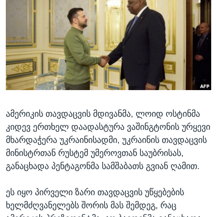
ᲡᲢᲣᲓᲘᲐ ᲕᲐᲨᲘᲜᲒᲢᲝᲜᲘ
ᲔᲙᲝᲜᲝᲛᲘᲙᲐ
Learning English
ᲯᲐᲜᲛᲠᲗᲔᲚᲝᲑᲐ
ᲗᲕᲐᲚᲘ ᲒᲕᲐᲓᲔᲕᲜᲔᲗ
ᲛᲔᲪᲜᲘᲔᲠᲔᲑᲐ
ᲘᲜᲢᲔᲠᲕᲘᲣ
ᲙᲣᲚᲢᲣᲠᲐ
ენები
ᲒᲐᲚᲘᲚᲔᲝ
ამერიკის თავდაცვის მდივანმა, ლოიდ ოსტინმა
ᲓᲔᲖᲘᲜᲤᲝᲠᲛᲐᲪᲘᲐ
კიდევ ერთხელ დაადასტურა ვაშინგტონის ურყევი
მხარდაჭერა უკრაინისადმი, უკრაინის თავდაცვის
მინისტრთან რუსტემ უმეროვთან საუბრისას,
განაცხადა პენტაგონმა სამშაბათს გვიან ღამით.
ეს იყო პირველი ზარი თავდაცვის უწყებების
ხელმძღვანელებს შორის მას შემდეგ, რაც