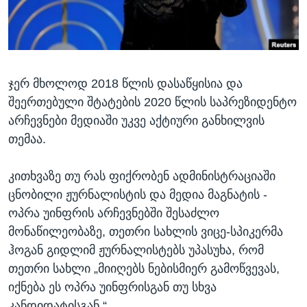
ᲡᲢᲣᲓᲘᲐ ᲕᲐᲨᲘᲜᲒᲢᲝᲜᲘ
ᲔᲙᲝᲜᲝᲛᲘᲙᲐ
Learning English
ᲯᲐᲜᲛᲠᲗᲔᲚᲝᲑᲐ
ᲗᲕᲐᲚᲘ ᲒᲕᲐᲓᲔᲕᲜᲔᲗ
ᲛᲔᲪᲜᲘᲔᲠᲔᲑᲐ
ჯერ მხოლოდ 2018 წლის დასაწყისია და
ᲘᲜᲢᲔᲠᲕᲘᲣ
შეერთებული შტატების 2020 წლის საპრეზიდენტო
ᲙᲣᲚᲢᲣᲠᲐ
არჩევნები მედიაში უკვე აქტიური განხილვის
ენები
ᲒᲐᲚᲘᲚᲔᲝ
თემაა.
ᲓᲔᲖᲘᲜᲤᲝᲠᲛᲐᲪᲘᲐ
კითხვაზე თუ რას ფიქრობენ ადმინისტრაციაში
ცნობილი ჟურნალისტის და მედია მაგნატის -
ოპრა უინფრის არჩევნებში შესაძლო
მონაწილეობაზე, თეთრი სახლის ვიცე-სპიკერმა
ჰოგან გიდლიმ ჟურნალისტებს უპასუხა, რომ
თეთრი სახლი „მიიღებს ნებისმიერ გამოწვევას,
იქნება ეს ოპრა უინფრისგან თუ სხვა
კანდიდატისგან.“