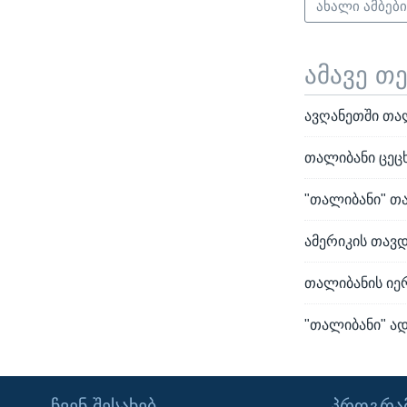
ახალი ამბებ
ამავე თ
ავღანეთში თა
თალიბანი ცეცხ
"თალიბანი" თ
ამერიკის თავ
თალიბანის იერ
"თალიბანი" ა
ᲩᲕᲔᲜ ᲨᲔᲡᲐᲮᲔᲑ
ᲞᲠᲝᲒᲠᲐᲛ