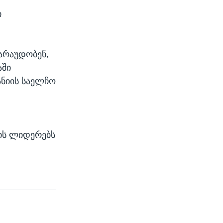
ი
არაუდობენ,
აში
ანიის საელჩო
ნის ლიდერებს