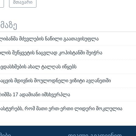
ი
მთავარი
ემაზე
ლიბანმა მძევლების ნაწილი გაათავისუფლა
ლის შეწყვეტის ნაცვლად კოჰისტანში შეიჭრა
ავდასხმების ახალ ტალღას იწყებს
დაცვის მდივნის მოულოდნელი ვიზიტი ავღანეთში
იშმა 17 ადამიანი იმსხვერპლა
დასტურებს, რომ მათი ერთ-ერთი ლიდერი მოკლულია
ᲔᲑᲘ
ᲗᲕᲐᲚᲘ ᲒᲕᲐᲓᲔᲕᲜᲔᲗ