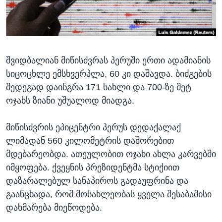
ᲡᲢᲣᲓᲘᲐ ᲕᲐᲨᲘᲜᲒᲢᲝᲜᲘ
ᲔᲙᲝᲜᲝᲛᲘᲙᲐ
Learning English
ᲯᲐᲜᲛᲠᲗᲔᲚᲝᲑᲐ
ᲗᲕᲐᲚᲘ ᲒᲕᲐᲓᲔᲕᲜᲔᲗ
ᲛᲔᲪᲜᲘᲔᲠᲔᲑᲐ
შვიდბალიან მიწისძვრას პერუში ერთი ადამიანის
ᲘᲜᲢᲔᲠᲕᲘᲣ
სიცოცხლე ემსხვერპლა, 60 კი დაშავდა. ბიძგების
ᲙᲣᲚᲢᲣᲠᲐ
შედეგად დაინგრა 171 სახლი და 700-ზე მეტ
ენები
ᲒᲐᲚᲘᲚᲔᲝ
ოჯახს ზიანი უშუალოდ მიადგა.
ᲓᲔᲖᲘᲜᲤᲝᲠᲛᲐᲪᲘᲐ
მიწისძვრის ეპიცენტრი პერუს დედაქალაქ
ლიმადან 560 კილომეტრის დაშორებით
მდებარეობდა. ათეულობით ოჯახი ახლა კარვებში
იმყოფება. ქვეყნის პრეზიდენტმა სტიქიით
დაზარალებულ სანაპიროს გადაუფრინა და
გაანცხადა, რომ მოსახლეობას ყველა შესაბამისი
დახმარება მიეწოდება.