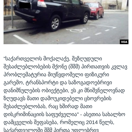
ᲡᲢᲣᲓᲘᲐ ᲕᲐᲨᲘᲜᲒᲢᲝᲜᲘ
ᲔᲙᲝᲜᲝᲛᲘᲙᲐ
Learning English
ᲯᲐᲜᲛᲠᲗᲔᲚᲝᲑᲐ
ᲗᲕᲐᲚᲘ ᲒᲕᲐᲓᲔᲕᲜᲔᲗ
ᲛᲔᲪᲜᲘᲔᲠᲔᲑᲐ
ᲘᲜᲢᲔᲠᲕᲘᲣ
ᲙᲣᲚᲢᲣᲠᲐ
ენები
"საქართველოს მოქალაქე, შეზღუდული
ᲒᲐᲚᲘᲚᲔᲝ
შესაძლებლობების მქონე (შშმ) პირთათვის კვლავ
ᲓᲔᲖᲘᲜᲤᲝᲠᲛᲐᲪᲘᲐ
პრობლემატურია მიუწვდომელი ფიზიკური
გარემო, ტრანსპორტი და საზოგადოებრივი
დანიშნულების ობიექტები, ეს კი მნიშვნელოვნად
ზღუდავს მათი დამოუკიდებელი ცხოვრების
შესაძლებლობას, რაც ხშირად მათი
დისკრიმინაციის საფუძველია" - ასეთია სახალხო
დამცველის შეფასება, რომელიც 2014 წელს,
საქართველოში შშმ პირთა უფლებრივ