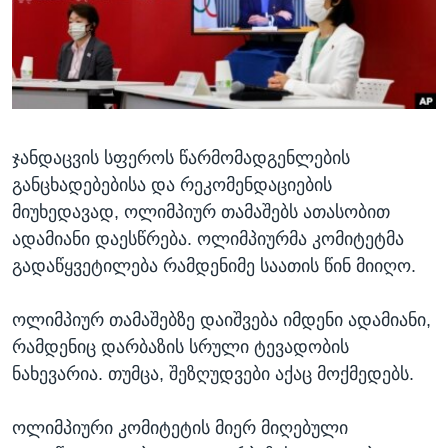
ᲡᲢᲣᲓᲘᲐ ᲕᲐᲨᲘᲜᲒᲢᲝᲜᲘ
ᲔᲙᲝᲜᲝᲛᲘᲙᲐ
Learning English
ᲯᲐᲜᲛᲠᲗᲔᲚᲝᲑᲐ
ᲗᲕᲐᲚᲘ ᲒᲕᲐᲓᲔᲕᲜᲔᲗ
ᲛᲔᲪᲜᲘᲔᲠᲔᲑᲐ
ᲘᲜᲢᲔᲠᲕᲘᲣ
ჯანდაცვის სფეროს წარმომადგენლების
ᲙᲣᲚᲢᲣᲠᲐ
ენები
განცხადებებისა და რეკომენდაციების
ᲒᲐᲚᲘᲚᲔᲝ
მიუხედავად, ოლიმპიურ თამაშებს ათასობით
ᲓᲔᲖᲘᲜᲤᲝᲠᲛᲐᲪᲘᲐ
ადამიანი დაესწრება. ოლიმპიურმა კომიტეტმა
გადაწყვეტილება რამდენიმე საათის წინ მიიღო.
ოლიმპიურ თამაშებზე დაიშვება იმდენი ადამიანი,
რამდენიც დარბაზის სრული ტევადობის
ნახევარია. თუმცა, შეზღუდვები აქაც მოქმედებს.
ოლიმპიური კომიტეტის მიერ მიღებული