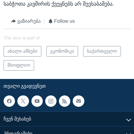
საბჭოთა კავშირის ქვეყნებს არ შეესაბამება.
გაზიარება
Follow us
This item is part of
ახალი ამბები
ეკონომიკა
საქართველო
მსოფლიო
ᲗᲕᲐᲚᲘ ᲒᲕᲐᲓᲔᲕᲜᲔᲗ
ᲩᲕᲔᲜ ᲨᲔᲡᲐᲮᲔᲑ
ᲞᲠᲝᲒᲠᲐᲛᲔᲑᲘ