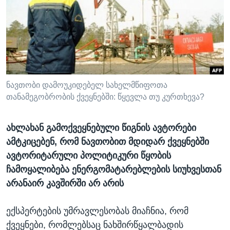
ᲡᲢᲣᲓᲘᲐ ᲕᲐᲨᲘᲜᲒᲢᲝᲜᲘ
ᲔᲙᲝᲜᲝᲛᲘᲙᲐ
Learning English
ᲯᲐᲜᲛᲠᲗᲔᲚᲝᲑᲐ
ᲗᲕᲐᲚᲘ ᲒᲕᲐᲓᲔᲕᲜᲔᲗ
ᲛᲔᲪᲜᲘᲔᲠᲔᲑᲐ
ᲘᲜᲢᲔᲠᲕᲘᲣ
ᲙᲣᲚᲢᲣᲠᲐ
ნავთობი დამოუკიდებელ სახელმწიფოთა
ენები
თანამეგობრობის ქვეყნებში: წყევლა თუ კურთხევა?
ᲒᲐᲚᲘᲚᲔᲝ
ᲓᲔᲖᲘᲜᲤᲝᲠᲛᲐᲪᲘᲐ
ახლახან გამოქვეყნებული წიგნის ავტორები
ამტკიცებენ, რომ ნავთობით მდიდარ ქვეყნებში
ავტორიტარული პოლიტიკური წყობის
ჩამოყალიბება ენერგომატარებლების სიუხვესთან
არანაირ კავშირში არ არის
ექსპერტების უმრავლესობას მიაჩნია, რომ
ქვეყნები, რომლებსაც ნახშირწყალბადის