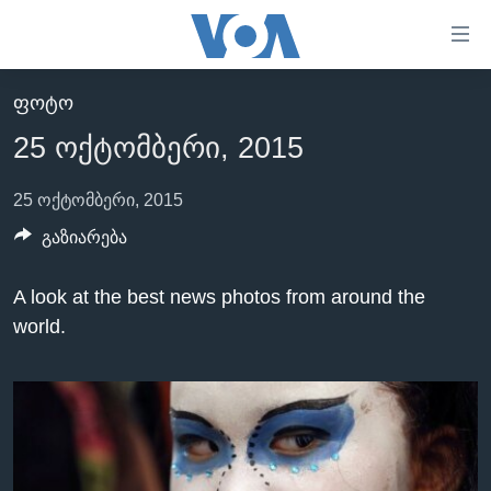
ბმულები
ხელმისაწვდომობისთვის
გადადით
ᲤᲝᲢᲝ
ᲛᲗᲐᲕᲐᲠᲘ
მთავარზე
25 ოქტომბერი, 2015
გადადით
ᲐᲮᲐᲚᲘ ᲐᲛᲑᲔᲑᲘ
მთავარ
ᲡᲐᲥᲐᲠᲗᲕᲔᲚᲝ
25 ოქტომბერი, 2015
ნავიგაციაზე
ᲐᲨᲨ
გაზიარება
გადადით
ძიებაზე
ᲐᲨᲨ-ᲘᲡ ᲐᲠᲩᲔᲕᲜᲔᲑᲘ 2024
A look at the best news photos from around the
ᲛᲡᲝᲤᲚᲘᲝ
world.
ᲕᲘᲓᲔᲝᲔᲑᲘ
ᲒᲐᲓᲐᲪᲔᲛᲔᲑᲘ
ᲡᲮᲕᲐ ᲡᲘᲐᲮᲚᲔᲔᲑᲘ
ᲕᲐᲨᲘᲜᲒᲢᲝᲜᲘ ᲓᲦᲔᲡ
ᲠᲣᲡᲔᲗᲘᲡ ᲨᲔᲭᲠᲐ ᲣᲙᲠᲐᲘᲜᲐᲨᲘ
ᲮᲔᲓᲕᲐ ᲕᲐᲨᲘᲜᲒᲢᲝᲜᲘᲓᲐᲜ
ᲞᲝᲚᲘᲢᲘᲙᲐ