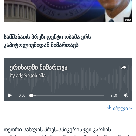
ᲡᲢᲣᲓᲘᲐ ᲕᲐᲨᲘᲜᲒᲢᲝᲜᲘ
ᲔᲙᲝᲜᲝᲛᲘᲙᲐ
Learning English
ᲯᲐᲜᲛᲠᲗᲔᲚᲝᲑᲐ
ᲗᲕᲐᲚᲘ ᲒᲕᲐᲓᲔᲕᲜᲔᲗ
ᲛᲔᲪᲜᲘᲔᲠᲔᲑᲐ
სამშაბათს პრეზიდენტი ობამა ერს
ᲘᲜᲢᲔᲠᲕᲘᲣ
კაპიტოლიუმიდან მიმართავს
ᲙᲣᲚᲢᲣᲠᲐ
ენები
ᲒᲐᲚᲘᲚᲔᲝ
ერისადმი მიმართვა
ᲓᲔᲖᲘᲜᲤᲝᲠᲛᲐᲪᲘᲐ
by
ამერიკის ხმა
No media source currently available
0:00
2:10
ბმული
თეთრი სახლის პრეს-სპიკერის ჯეი კარნის