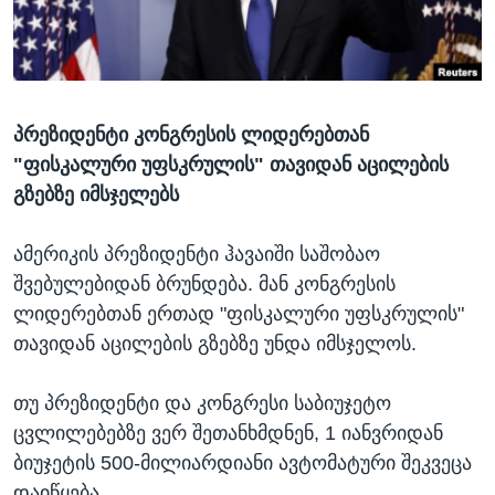
ᲡᲢᲣᲓᲘᲐ ᲕᲐᲨᲘᲜᲒᲢᲝᲜᲘ
ᲔᲙᲝᲜᲝᲛᲘᲙᲐ
Learning English
ᲯᲐᲜᲛᲠᲗᲔᲚᲝᲑᲐ
ᲗᲕᲐᲚᲘ ᲒᲕᲐᲓᲔᲕᲜᲔᲗ
ᲛᲔᲪᲜᲘᲔᲠᲔᲑᲐ
პრეზიდენტი კონგრესის ლიდერებთან
ᲘᲜᲢᲔᲠᲕᲘᲣ
"ფისკალური უფსკრულის" თავიდან აცილების
ᲙᲣᲚᲢᲣᲠᲐ
გზებზე იმსჯელებს
ენები
ᲒᲐᲚᲘᲚᲔᲝ
ამერიკის პრეზიდენტი ჰავაიში საშობაო
ᲓᲔᲖᲘᲜᲤᲝᲠᲛᲐᲪᲘᲐ
შვებულებიდან ბრუნდება. მან კონგრესის
ლიდერებთან ერთად "ფისკალური უფსკრულის"
თავიდან აცილების გზებზე უნდა იმსჯელოს.
თუ პრეზიდენტი და კონგრესი საბიუჯეტო
ცვლილებებზე ვერ შეთანხმდნენ, 1 იანვრიდან
ბიუჯეტის 500-მილიარდიანი ავტომატური შეკვეცა
დაიწყება.