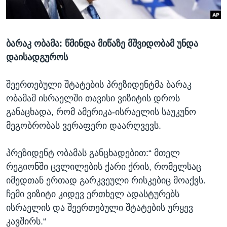
ᲡᲢᲣᲓᲘᲐ ᲕᲐᲨᲘᲜᲒᲢᲝᲜᲘ
ᲔᲙᲝᲜᲝᲛᲘᲙᲐ
Learning English
ᲯᲐᲜᲛᲠᲗᲔᲚᲝᲑᲐ
ბარაკ ობამა: წმინდა მიწაზე მშვიდობამ უნდა
ᲗᲕᲐᲚᲘ ᲒᲕᲐᲓᲔᲕᲜᲔᲗ
ᲛᲔᲪᲜᲘᲔᲠᲔᲑᲐ
დაისადგუროს
ᲘᲜᲢᲔᲠᲕᲘᲣ
ᲙᲣᲚᲢᲣᲠᲐ
შეერთებული შტატების პრეზიდენტმა ბარაკ
ენები
ობამამ ისრაელში თავისი ვიზიტის დროს
ᲒᲐᲚᲘᲚᲔᲝ
განაცხადა, რომ ამერიკა-ისრაელის საუკუნო
ᲓᲔᲖᲘᲜᲤᲝᲠᲛᲐᲪᲘᲐ
მეგობრობას ვერაფერი დაარღვევს.
პრეზიდენტ ობამას განცხადებით:“ მთელ
რეგიონში ცვლილების ქარი ქრის, რომელსაც
იმედთან ერთად გარკვეული რისკებიც მოაქვს.
ჩემი ვიზიტი კიდევ ერთხელ ადასტურებს
ისრაელის და შეერთებული შტატების ურყევ
კავშირს.“