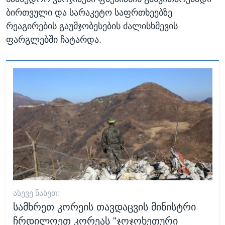
ბირთვული და სარაკეტო საფრთხეებზე
რეაგირების გაუმჯობესების ძალისხმევის
ფარგლებში ჩატარდა.
ᲐᲡᲔᲕᲔ ᲜᲐᲮᲔᲗ:
სამხრეთ კორეის თავდაცვის მინისტრი
ჩრდილოეთ კორეას "ჯოჯოხეთური