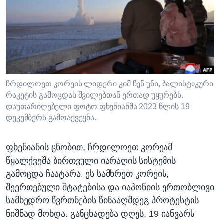
ᲡᲢᲣᲓᲘᲐ ᲕᲐᲨᲘᲜᲒᲢᲝᲜᲘ
ᲔᲙᲝᲜᲝᲛᲘᲙᲐ
Learning English
ᲯᲐᲜᲛᲠᲗᲔᲚᲝᲑᲐ
ᲗᲕᲐᲚᲘ ᲒᲕᲐᲓᲔᲕᲜᲔᲗ
ᲛᲔᲪᲜᲘᲔᲠᲔᲑᲐ
ᲘᲜᲢᲔᲠᲕᲘᲣ
ᲙᲣᲚᲢᲣᲠᲐ
ჩრდილოეთ კორეის ლიდერი კიმ ჩენ უნი, ბალისტიკური
ენები
რაკეტის გამოცდას შვილებთან ერთად უყურებს.
ᲒᲐᲚᲘᲚᲔᲝ
დაუთარიღებელი ფოტო ფხენიანმა 2023 წლის 19
ᲓᲔᲖᲘᲜᲤᲝᲠᲛᲐᲪᲘᲐ
დეკემბერს გამოაქვეყნა.
ფხენიანის ცნობით, ჩრდილოეთ კორეამ
წყალქვეშა ბირთვული იარაღის სისტემის
გამოცდა ჩაატარა. ეს სამხრეთ კორეის,
შეერთებული შტატებისა და იაპონიის ერთობლივი
სამხედრო წვრთნების წინააღმდეგ პროტესტის
ნიშნად მოხდა. განცხადება დღეს, 19 იანვარს