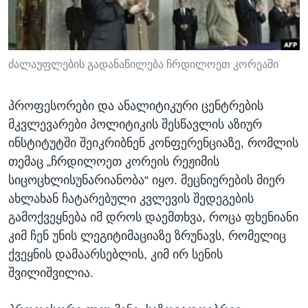
ᲡᲢᲣᲓᲘᲐ ᲕᲐᲨᲘᲜᲒᲢᲝᲜᲘ
ᲔᲙᲝᲜᲝᲛᲘᲙᲐ
Learning English
ᲯᲐᲜᲛᲠᲗᲔᲚᲝᲑᲐ
ᲗᲕᲐᲚᲘ ᲒᲕᲐᲓᲔᲕᲜᲔᲗ
ᲛᲔᲪᲜᲘᲔᲠᲔᲑᲐ
ძალაუფლების გადანაწილება ჩრდილოეთ კორეაში
ᲘᲜᲢᲔᲠᲕᲘᲣ
პროფესორები და ანალიტიკური ცენტრების
ᲙᲣᲚᲢᲣᲠᲐ
მკვლევარები პოლიტიკის შესწავლის აზიურ
ენები
ᲒᲐᲚᲘᲚᲔᲝ
ინსტიტუტში შეიკრიბნენ კონფერენციაზე, რომლის
თემაც „ჩრდილოეთ კორეის რეჟიმის
ᲓᲔᲖᲘᲜᲤᲝᲠᲛᲐᲪᲘᲐ
სიცოცხლისუნარიანობა“ იყო. მეცნიერების მიერ
ახლახან ჩატარებული კვლევის შედეგების
გამოქვეყნება იმ დროს დაემთხვა, როცა ფხენიანი
კიმ ჩენ უნის ლეგიტიმაციაზე ზრუნავს, რომელიც
ქვეყნის დამაარსებლის, კიმ ირ სენის
შვილიშვილია.