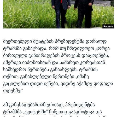
ᲡᲢᲣᲓᲘᲐ ᲕᲐᲨᲘᲜᲒᲢᲝᲜᲘ
ᲔᲙᲝᲜᲝᲛᲘᲙᲐ
Learning English
ᲯᲐᲜᲛᲠᲗᲔᲚᲝᲑᲐ
ᲗᲕᲐᲚᲘ ᲒᲕᲐᲓᲔᲕᲜᲔᲗ
ᲛᲔᲪᲜᲘᲔᲠᲔᲑᲐ
ᲘᲜᲢᲔᲠᲕᲘᲣ
შეერთებული შტატების პრეზიდენტმა დონალდ
ᲙᲣᲚᲢᲣᲠᲐ
ენები
ტრამპმა განაცხადა, რომ თუ ჩრდილოეთ კორეა
ᲒᲐᲚᲘᲚᲔᲝ
ბირთვული განიარაღების პროცესს დააყოვნებს,
ᲓᲔᲖᲘᲜᲤᲝᲠᲛᲐᲪᲘᲐ
ამერიკა იაპონიასთან და სამხრეთ კორეასთან
სამხედრო წვრთნებს განაახლებს. ტრამპის
თქმით, განახლებული წვრთნები „იმაზე
გაცილებით დიდი იქნება, ვიდრე აქამდე ყოფილა
ოდესმე.“
ამ განცხადებასთან ერთად, პრეზიდენტმა
ტრამპმა „ტვიტერში“ ჩინეთიც გააკრიტიკა და