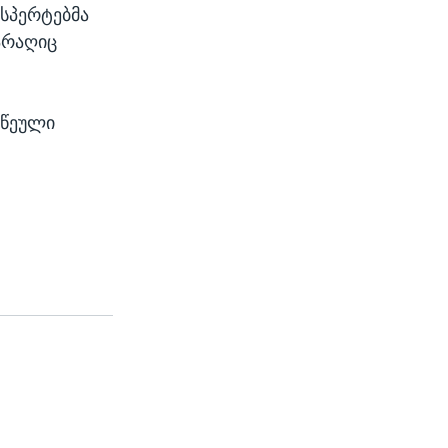
ქსპერტებმა
არაღიც
აწეული