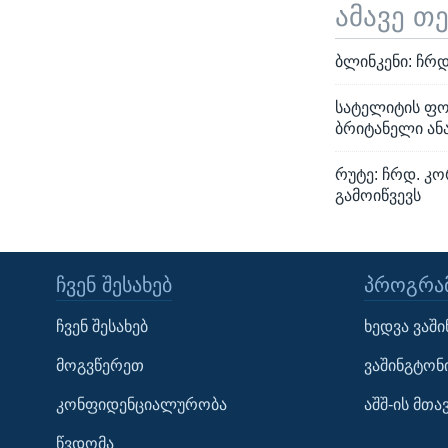
ამავე თ
ბლინკენი: ჩრ
სატელიტის ფო
ბრიტანელი ან
რუტე: ჩრდ. კო
გამოიწვევს
ᲩᲕᲔᲜ ᲨᲔᲡᲐᲮᲔᲑ
ᲞᲠᲝᲒᲠᲐᲛ
Learning English
ჩვენ შესახებ
ხედვა ვაშ
ᲗᲕᲐᲚᲘ ᲒᲕᲐᲓᲔᲕᲜᲔᲗ
მოგვწერეთ
ვაშინგტონ
კონფიდენციალურობა
აშშ-ის მთ
წვდომა