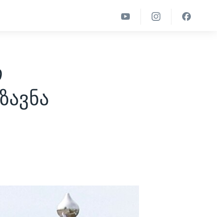
ი
ზავნა