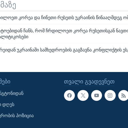
ემაზე
დილოეთ კორეა და ჩინეთი რუსეთს უკრაინის წინააღმდეგ ომ
ტოებიდან ჩანს, რომ ჩრდილოეთ კორეა რუსეთისგან ნავთო
ალიტიკოსები
რეიდან უკრაინაში სამხედროების გაგზავნა კონფლიქტის ე
ᲔᲑᲘ
ᲗᲕᲐᲚᲘ ᲒᲕᲐᲓᲔᲕᲜᲔᲗ
ინგტონიდან
ი დღეს
ავრობის პოზიცია