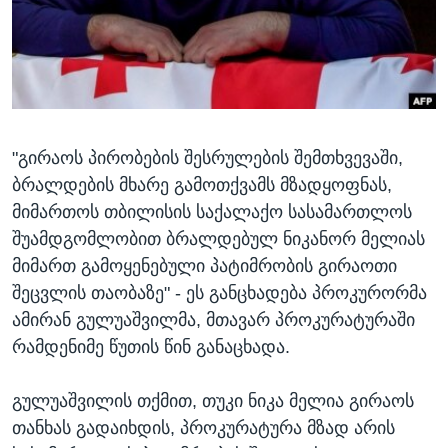
ᲡᲢᲣᲓᲘᲐ ᲕᲐᲨᲘᲜᲒᲢᲝᲜᲘ
ᲔᲙᲝᲜᲝᲛᲘᲙᲐ
Learning English
ᲯᲐᲜᲛᲠᲗᲔᲚᲝᲑᲐ
ᲗᲕᲐᲚᲘ ᲒᲕᲐᲓᲔᲕᲜᲔᲗ
ᲛᲔᲪᲜᲘᲔᲠᲔᲑᲐ
ᲘᲜᲢᲔᲠᲕᲘᲣ
"გირაოს პირობების შესრულების შემთხვევაში,
ᲙᲣᲚᲢᲣᲠᲐ
ენები
ბრალდების მხარე გამოთქვამს მზადყოფნას,
ᲒᲐᲚᲘᲚᲔᲝ
მიმართოს თბილისის საქალაქო სასამართლოს
ᲓᲔᲖᲘᲜᲤᲝᲠᲛᲐᲪᲘᲐ
შუამდგომლობით ბრალდებულ ნიკანორ მელიას
მიმართ გამოყენებული პატიმრობის გირაოთი
შეცვლის თაობაზე" - ეს განცხადება პროკურორმა
ამირან გულუაშვილმა, მთავარ პროკურატურაში
რამდენიმე წუთის წინ განაცხადა.
გულუაშვილის თქმით, თუკი ნიკა მელია გირაოს
თანხას გადაიხდის, პროკურატურა მზად არის