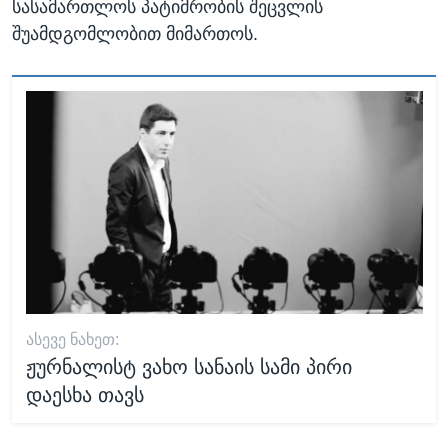
სასამართლოს პატიმრობის შეცვლის
შუამდგომლობით მიმართოს.
ᲐᲡᲔᲕᲔ ᲜᲐᲮᲔᲗ:
ჟურნალისტ ვახო სანაის სამი პირი
დაესხა თავს