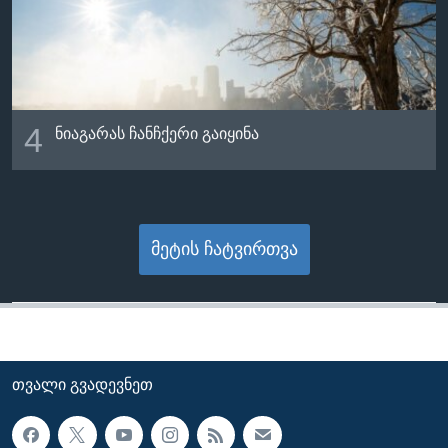
4
ნიაგარას ჩანჩქერი გაიყინა
მეტის ჩატვირთვა
ᲗᲕᲐᲚᲘ ᲒᲕᲐᲓᲔᲕᲜᲔᲗ