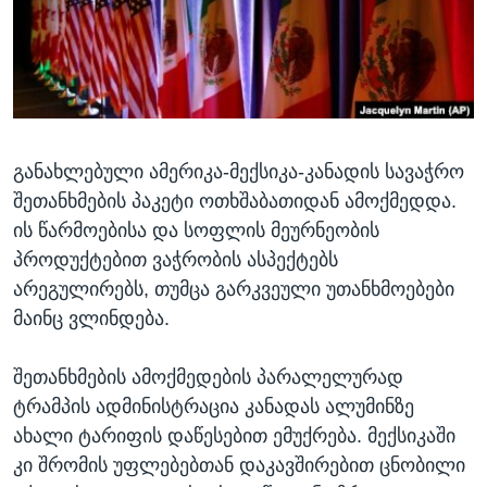
ᲡᲢᲣᲓᲘᲐ ᲕᲐᲨᲘᲜᲒᲢᲝᲜᲘ
ᲔᲙᲝᲜᲝᲛᲘᲙᲐ
Learning English
ᲯᲐᲜᲛᲠᲗᲔᲚᲝᲑᲐ
ᲗᲕᲐᲚᲘ ᲒᲕᲐᲓᲔᲕᲜᲔᲗ
ᲛᲔᲪᲜᲘᲔᲠᲔᲑᲐ
ᲘᲜᲢᲔᲠᲕᲘᲣ
განახლებული ამერიკა-მექსიკა-კანადის სავაჭრო
ᲙᲣᲚᲢᲣᲠᲐ
ენები
შეთანხმების პაკეტი ოთხშაბათიდან ამოქმედდა.
ᲒᲐᲚᲘᲚᲔᲝ
ის წარმოებისა და სოფლის მეურნეობის
ᲓᲔᲖᲘᲜᲤᲝᲠᲛᲐᲪᲘᲐ
პროდუქტებით ვაჭრობის ასპექტებს
არეგულირებს, თუმცა გარკვეული უთანხმოებები
მაინც ვლინდება.
შეთანხმების ამოქმედების პარალელურად
ტრამპის ადმინისტრაცია კანადას ალუმინზე
ახალი ტარიფის დაწესებით ემუქრება. მექსიკაში
კი შრომის უფლებებთან დაკავშირებით ცნობილი