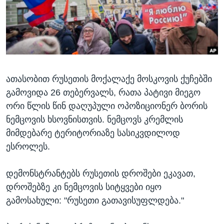
ᲡᲢᲣᲓᲘᲐ ᲕᲐᲨᲘᲜᲒᲢᲝᲜᲘ
ᲔᲙᲝᲜᲝᲛᲘᲙᲐ
Learning English
ᲯᲐᲜᲛᲠᲗᲔᲚᲝᲑᲐ
ᲗᲕᲐᲚᲘ ᲒᲕᲐᲓᲔᲕᲜᲔᲗ
ᲛᲔᲪᲜᲘᲔᲠᲔᲑᲐ
ᲘᲜᲢᲔᲠᲕᲘᲣ
ათასობით რუსეთის მოქალაქე მოსკოვის ქუჩებში
ᲙᲣᲚᲢᲣᲠᲐ
ენები
გამოვიდა 26 თებერვალს, რათა პატივი მიეგო
ᲒᲐᲚᲘᲚᲔᲝ
ორი წლის წინ დაღუპული ოპოზიციონერ ბორის
ᲓᲔᲖᲘᲜᲤᲝᲠᲛᲐᲪᲘᲐ
ნემცოვის ხსოვნისთვის. ნემცოვს კრემლის
მიმდებარე ტერიტორიაზე სასიკვდილოდ
ესროლეს.
დემონსტრანტებს რუსეთის დროშები ეკავათ,
დროშებზე კი ნემცოვის სიტყვები იყო
გამოსახული: "რუსეთი გათავისუფლდება."