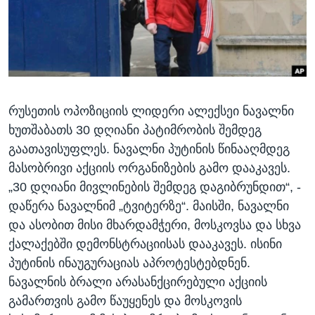
ᲡᲢᲣᲓᲘᲐ ᲕᲐᲨᲘᲜᲒᲢᲝᲜᲘ
ᲔᲙᲝᲜᲝᲛᲘᲙᲐ
Learning English
ᲯᲐᲜᲛᲠᲗᲔᲚᲝᲑᲐ
ᲗᲕᲐᲚᲘ ᲒᲕᲐᲓᲔᲕᲜᲔᲗ
ᲛᲔᲪᲜᲘᲔᲠᲔᲑᲐ
ᲘᲜᲢᲔᲠᲕᲘᲣ
რუსეთის ოპოზიციის ლიდერი ალექსეი ნავალნი
ᲙᲣᲚᲢᲣᲠᲐ
ენები
ხუთშაბათს 30 დღიანი პატიმრობის შემდეგ
ᲒᲐᲚᲘᲚᲔᲝ
გაათავისუფლეს. ნავალნი პუტინის წინააღმდეგ
ᲓᲔᲖᲘᲜᲤᲝᲠᲛᲐᲪᲘᲐ
მასობრივი აქციის ორგანიზების გამო დააკავეს.
„30 დღიანი მივლინების შემდეგ დაგიბრუნდით“, -
დაწერა ნავალნიმ „ტვიტერზე“. მაისში, ნავალნი
და ასობით მისი მხარდამჭერი, მოსკოვსა და სხვა
ქალაქებში დემონსტრაციისას დააკავეს. ისინი
პუტინის ინაუგურაციას აპროტესტებდნენ.
ნავალნის ბრალი არასანქცირებული აქციის
გამართვის გამო წაუყენეს და მოსკოვის