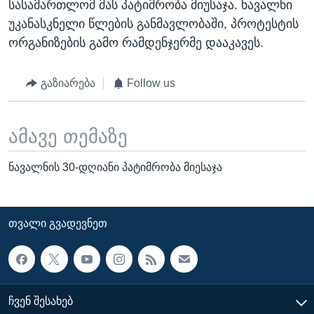
სასამართლომ მას პატიმრობა მიუსაჯა. ნავალნი
უკანასკნელი წლების განმავლობაში, პროტესტის
ორგანიზების გამო რამდენჯერმე დააკავეს.
გაზიარება
Follow us
ამავე თემაზე
ნავალნის 30-დღიანი პატიმრობა მიესაჯა
ᲗᲕᲐᲚᲘ ᲒᲕᲐᲓᲔᲕᲜᲔᲗ
ᲩᲕᲔᲜ ᲨᲔᲡᲐᲮᲔᲑ