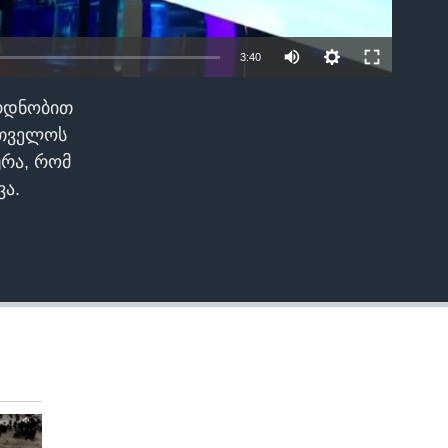
3:40
ყრდნობით
EMBED
რთველოს
ურა, რომ
ვა.