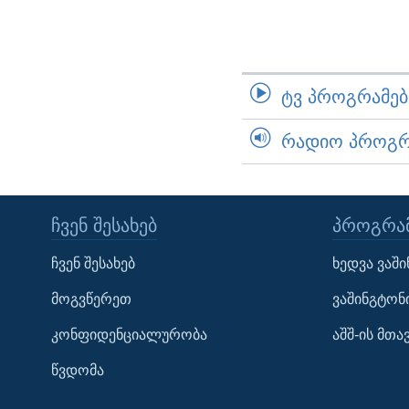
ᲢᲕ ᲞᲠᲝᲒᲠᲐᲛᲔᲑᲘ
ᲠᲐᲓᲘᲝ ᲞᲠᲝᲒᲠᲐ
ᲩᲕᲔᲜ ᲨᲔᲡᲐᲮᲔᲑ
ᲞᲠᲝᲒᲠᲐᲛ
Learning English
ჩვენ შესახებ
ხედვა ვაშ
ᲗᲕᲐᲚᲘ ᲒᲕᲐᲓᲔᲕᲜᲔᲗ
მოგვწერეთ
ვაშინგტონ
კონფიდენციალურობა
აშშ-ის მთ
წვდომა
ენები