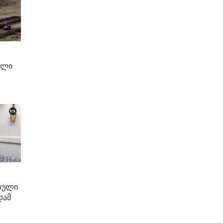
ოლი
თული
დამ