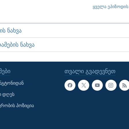
ყველა ეპიზოდის 
Ს ᲜᲐᲮᲕᲐ
ᲛᲔᲑᲘᲡ ᲜᲐᲮᲕᲐ
ᲔᲑᲘ
ᲗᲕᲐᲚᲘ ᲒᲕᲐᲓᲔᲕᲜᲔᲗ
ინგტონიდან
ი დღეს
ავრობის პოზიცია