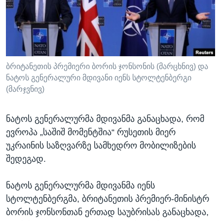
ᲡᲢᲣᲓᲘᲐ ᲕᲐᲨᲘᲜᲒᲢᲝᲜᲘ
ᲔᲙᲝᲜᲝᲛᲘᲙᲐ
Learning English
ᲯᲐᲜᲛᲠᲗᲔᲚᲝᲑᲐ
ᲗᲕᲐᲚᲘ ᲒᲕᲐᲓᲔᲕᲜᲔᲗ
ᲛᲔᲪᲜᲘᲔᲠᲔᲑᲐ
ᲘᲜᲢᲔᲠᲕᲘᲣ
ბრიტანეთის პრემიერი ბორის ჯონსონის (მარცხნივ) და
ნატოს გენერალური მდივანი იენს სტოლტენბერგი
ᲙᲣᲚᲢᲣᲠᲐ
(მარჯვნივ)
ენები
ᲒᲐᲚᲘᲚᲔᲝ
ᲓᲔᲖᲘᲜᲤᲝᲠᲛᲐᲪᲘᲐ
ნატოს გენერალურმა მდივანმა განაცხადა, რომ
ევროპა „საშიშ მომენტშია“ რუსეთის მიერ
უკრაინის საზღვარზე სამხედრო მობილიზების
შედეგად.
ნატოს გენერალურმა მდივანმა იენს
სტოლტენბერგმა, ბრიტანეთის პრემიერ-მინისტრ
ბორის ჯონსონთან ერთად საუბრისას განაცხადა,