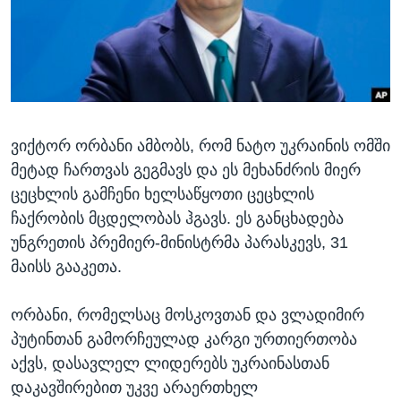
ᲡᲢᲣᲓᲘᲐ ᲕᲐᲨᲘᲜᲒᲢᲝᲜᲘ
ᲔᲙᲝᲜᲝᲛᲘᲙᲐ
Learning English
ᲯᲐᲜᲛᲠᲗᲔᲚᲝᲑᲐ
ᲗᲕᲐᲚᲘ ᲒᲕᲐᲓᲔᲕᲜᲔᲗ
ᲛᲔᲪᲜᲘᲔᲠᲔᲑᲐ
ᲘᲜᲢᲔᲠᲕᲘᲣ
ვიქტორ ორბანი ამბობს, რომ ნატო უკრაინის ომში
ᲙᲣᲚᲢᲣᲠᲐ
ენები
მეტად ჩართვას გეგმავს და ეს მეხანძრის მიერ
ᲒᲐᲚᲘᲚᲔᲝ
ცეცხლის გამჩენი ხელსაწყოთი ცეცხლის
ᲓᲔᲖᲘᲜᲤᲝᲠᲛᲐᲪᲘᲐ
ჩაქრობის მცდელობას ჰგავს. ეს განცხადება
უნგრეთის პრემიერ-მინისტრმა პარასკევს, 31
მაისს გააკეთა.
ორბანი, რომელსაც მოსკოვთან და ვლადიმირ
პუტინთან გამორჩეულად კარგი ურთიერთობა
აქვს, დასავლელ ლიდერებს უკრაინასთან
დაკავშირებით უკვე არაერთხელ