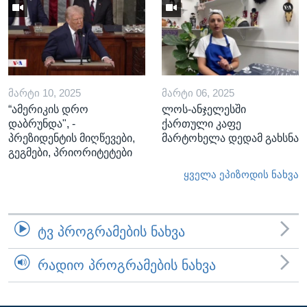
ᲛᲐᲠᲢᲘ 10, 2025
ᲛᲐᲠᲢᲘ 06, 2025
“ამერიკის დრო
ლოს-ანჯელესში
დაბრუნდა", -
ქართული კაფე
პრეზიდენტის მიღწევები,
მარტოხელა დედამ გახსნა
გეგმები, პრიორიტეტები
ყველა ეპიზოდის ნახვა
ᲢᲕ ᲞᲠᲝᲒᲠᲐᲛᲔᲑᲘᲡ ᲜᲐᲮᲕᲐ
ᲠᲐᲓᲘᲝ ᲞᲠᲝᲒᲠᲐᲛᲔᲑᲘᲡ ᲜᲐᲮᲕᲐ