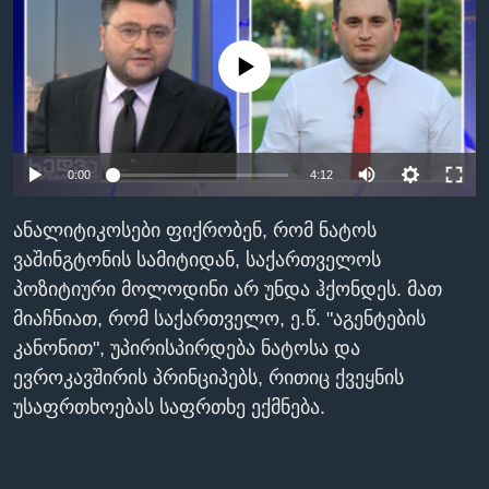
ᲡᲢᲣᲓᲘᲐ ᲕᲐᲨᲘᲜᲒᲢᲝᲜᲘ
ᲔᲙᲝᲜᲝᲛᲘᲙᲐ
Learning English
ᲯᲐᲜᲛᲠᲗᲔᲚᲝᲑᲐ
No media source currently available
ᲗᲕᲐᲚᲘ ᲒᲕᲐᲓᲔᲕᲜᲔᲗ
ᲛᲔᲪᲜᲘᲔᲠᲔᲑᲐ
ᲘᲜᲢᲔᲠᲕᲘᲣ
0:00
4:12
ᲙᲣᲚᲢᲣᲠᲐ
ენები
ᲒᲐᲚᲘᲚᲔᲝ
ანალიტიკოსები ფიქრობენ, რომ ნატოს
ᲓᲔᲖᲘᲜᲤᲝᲠᲛᲐᲪᲘᲐ
ვაშინგტონის სამიტიდან, საქართველოს
პოზიტიური მოლოდინი არ უნდა ჰქონდეს. მათ
მიაჩნიათ, რომ საქართველო, ე.წ. "აგენტების
კანონით", უპირისპირდება ნატოსა და
ევროკავშირის პრინციპებს, რითიც ქვეყნის
უსაფრთხოებას საფრთხე ექმნება.