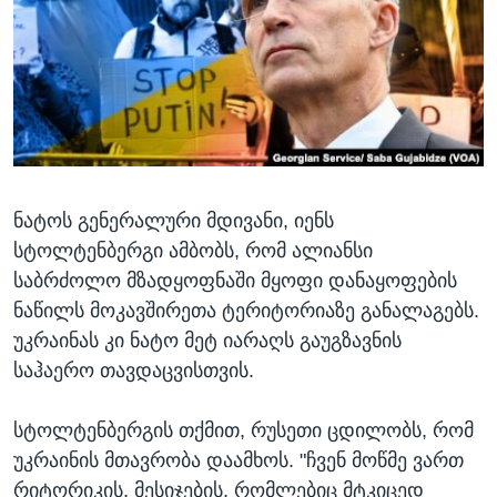
ᲡᲢᲣᲓᲘᲐ ᲕᲐᲨᲘᲜᲒᲢᲝᲜᲘ
ᲔᲙᲝᲜᲝᲛᲘᲙᲐ
Learning English
ᲯᲐᲜᲛᲠᲗᲔᲚᲝᲑᲐ
ᲗᲕᲐᲚᲘ ᲒᲕᲐᲓᲔᲕᲜᲔᲗ
ᲛᲔᲪᲜᲘᲔᲠᲔᲑᲐ
ᲘᲜᲢᲔᲠᲕᲘᲣ
ᲙᲣᲚᲢᲣᲠᲐ
ენები
ნატოს გენერალური მდივანი, იენს
ᲒᲐᲚᲘᲚᲔᲝ
სტოლტენბერგი ამბობს, რომ ალიანსი
ᲓᲔᲖᲘᲜᲤᲝᲠᲛᲐᲪᲘᲐ
საბრძოლო მზადყოფნაში მყოფი დანაყოფების
ნაწილს მოკავშირეთა ტერიტორიაზე განალაგებს.
უკრაინას კი ნატო მეტ იარაღს გაუგზავნის
საჰაერო თავდაცვისთვის.
სტოლტენბერგის თქმით, რუსეთი ცდილობს, რომ
უკრაინის მთავრობა დაამხოს. "ჩვენ მოწმე ვართ
რიტორიკის, მესიჯების, რომლებიც მტკიცედ