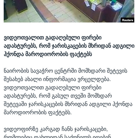
ᲡᲢᲣᲓᲘᲐ ᲕᲐᲨᲘᲜᲒᲢᲝᲜᲘ
ᲔᲙᲝᲜᲝᲛᲘᲙᲐ
Learning English
ᲯᲐᲜᲛᲠᲗᲔᲚᲝᲑᲐ
ᲗᲕᲐᲚᲘ ᲒᲕᲐᲓᲔᲕᲜᲔᲗ
ᲛᲔᲪᲜᲘᲔᲠᲔᲑᲐ
ვიდეოთვალით გადაღებული ფირები
ᲘᲜᲢᲔᲠᲕᲘᲣ
ადასტურებს, რომ ჯარისკაცების მხრიდან ადგილი
ᲙᲣᲚᲢᲣᲠᲐ
ჰქონდა მაროდიორობის ფაქტებს
ენები
ᲒᲐᲚᲘᲚᲔᲝ
ნაირობის სავაჭრო ცენტრში მომხდარი შეტევის
ᲓᲔᲖᲘᲜᲤᲝᲠᲛᲐᲪᲘᲐ
შესახებ ახალი ინფორმაცია ვრცელდება.
ვიდეოთვალით გადაღებული ფირები
ადასტურებს, რომ გასულ თვეში მომხდარ
შეტევაში ჯარისკაცების მხრიდან ადგილი ჰქონდა
მაროდიორობის ფაქტებს.
ვიდეოფირზე კარგად ჩანს ჯარისკაცები,
რომლებიც დახლიდან საქონელს იღებენ,