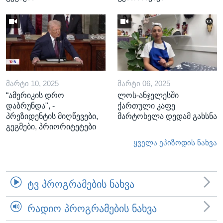
ᲛᲐᲠᲢᲘ 10, 2025
ᲛᲐᲠᲢᲘ 06, 2025
“ამერიკის დრო
ლოს-ანჯელესში
დაბრუნდა", -
ქართული კაფე
პრეზიდენტის მიღწევები,
მარტოხელა დედამ გახსნა
გეგმები, პრიორიტეტები
ყველა ეპიზოდის ნახვა
ᲢᲕ ᲞᲠᲝᲒᲠᲐᲛᲔᲑᲘᲡ ᲜᲐᲮᲕᲐ
ᲠᲐᲓᲘᲝ ᲞᲠᲝᲒᲠᲐᲛᲔᲑᲘᲡ ᲜᲐᲮᲕᲐ