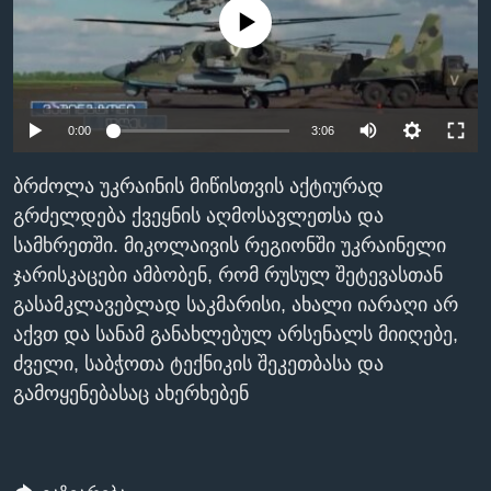
No media source currently available
ᲡᲢᲣᲓᲘᲐ ᲕᲐᲨᲘᲜᲒᲢᲝᲜᲘ
ᲔᲙᲝᲜᲝᲛᲘᲙᲐ
Learning English
ᲯᲐᲜᲛᲠᲗᲔᲚᲝᲑᲐ
ᲗᲕᲐᲚᲘ ᲒᲕᲐᲓᲔᲕᲜᲔᲗ
ᲛᲔᲪᲜᲘᲔᲠᲔᲑᲐ
0:00
3:06
ᲘᲜᲢᲔᲠᲕᲘᲣ
ᲙᲣᲚᲢᲣᲠᲐ
ბრძოლა უკრაინის მიწისთვის აქტიურად
ენები
გრძელდება ქვეყნის აღმოსავლეთსა და
ᲒᲐᲚᲘᲚᲔᲝ
სამხრეთში. მიკოლაივის რეგიონში უკრაინელი
ᲓᲔᲖᲘᲜᲤᲝᲠᲛᲐᲪᲘᲐ
ჯარისკაცები ამბობენ, რომ რუსულ შეტევასთან
გასამკლავებლად საკმარისი, ახალი იარაღი არ
აქვთ და სანამ განახლებულ არსენალს მიიღებე,
ძველი, საბჭოთა ტექნიკის შეკეთბასა და
გამოყენებასაც ახერხებენ