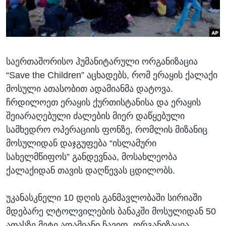
ᲡᲢᲣᲓᲘᲐ ᲕᲐᲨᲘᲜᲒᲢᲝᲜᲘ
ᲔᲙᲝᲜᲝᲛᲘᲙᲐ
Learning English
ᲯᲐᲜᲛᲠᲗᲔᲚᲝᲑᲐ
ᲗᲕᲐᲚᲘ ᲒᲕᲐᲓᲔᲕᲜᲔᲗ
ᲛᲔᲪᲜᲘᲔᲠᲔᲑᲐ
საერთაშორისო ჰუმანიტარული ორგანიზაცია
ᲘᲜᲢᲔᲠᲕᲘᲣ
“Save the Children” აცხადებს, რომ ერაყის ქალაქი
ᲙᲣᲚᲢᲣᲠᲐ
მოსული ათასობით ადამიანმა დატოვა.
ენები
ᲒᲐᲚᲘᲚᲔᲝ
ჩრდილოეთ ერაყის ქურთისტანისა და ერაყის
შეიარაღებული ძალების მიერ დაწყებული
ᲓᲔᲖᲘᲜᲤᲝᲠᲛᲐᲪᲘᲐ
სამხედრო ოპერაციის ფონზე, რომლის მიზანიც
მოსულიდან დაჯგუფება “ისლამური
სახელმწიფოს” განდევნაა, მოსახლეობა
ქალაქიდან თავის დაღწევას ცდილობს.
უკანასკნელი 10 დღის განმავლობაში სირიაში
მდებარე ლტოლვილების ბანაკში მოსულიდან 50
ათასზე მეტი ადამიანი ჩავიდ. ორგანიზაცია