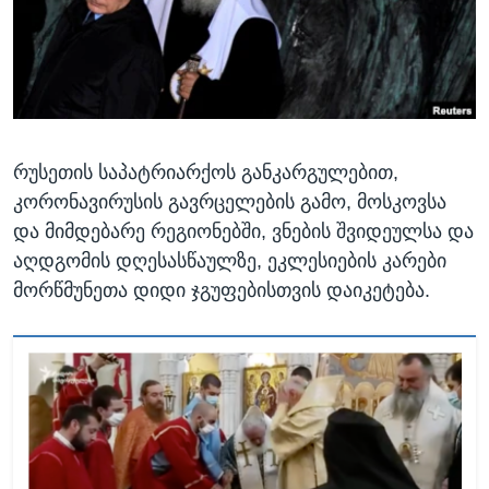
ᲡᲢᲣᲓᲘᲐ ᲕᲐᲨᲘᲜᲒᲢᲝᲜᲘ
ᲔᲙᲝᲜᲝᲛᲘᲙᲐ
Learning English
ᲯᲐᲜᲛᲠᲗᲔᲚᲝᲑᲐ
ᲗᲕᲐᲚᲘ ᲒᲕᲐᲓᲔᲕᲜᲔᲗ
ᲛᲔᲪᲜᲘᲔᲠᲔᲑᲐ
ᲘᲜᲢᲔᲠᲕᲘᲣ
რუსეთის საპატრიარქოს განკარგულებით,
ᲙᲣᲚᲢᲣᲠᲐ
ენები
კორონავირუსის გავრცელების გამო, მოსკოვსა
ᲒᲐᲚᲘᲚᲔᲝ
და მიმდებარე რეგიონებში, ვნების შვიდეულსა და
ᲓᲔᲖᲘᲜᲤᲝᲠᲛᲐᲪᲘᲐ
აღდგომის დღესასწაულზე, ეკლესიების კარები
მორწმუნეთა დიდი ჯგუფებისთვის დაიკეტება.