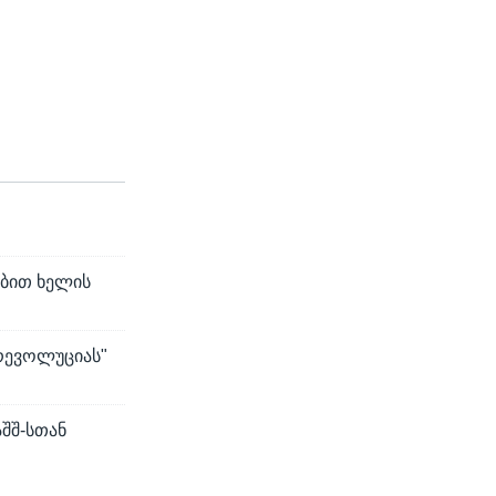
ებით ხელის
რევოლუციას"
აშშ-სთან